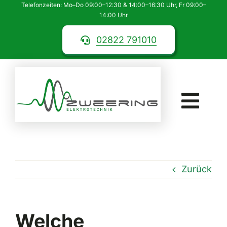
Telefonzeiten: Mo–Do 09:00–12:30 & 14:00–16:30 Uhr, Fr 09:00–
Zum
14:00 Uhr
Inhalt
springen
02822 791010
Togg
Navi
Home
Leistungen
Zurück
Unternehmen
Welche