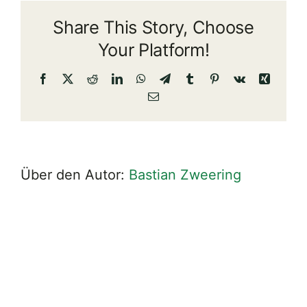
Sie
Share This Story, Choose
an?
Your Platform!
Facebook
X
Reddit
LinkedIn
WhatsApp
Telegram
Tumblr
Pinterest
Vk
Xing
E-
Mail
Über den Autor:
Bastian Zweering