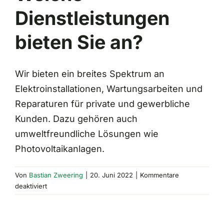
News
Dienstleistungen
bieten Sie an?
Kontakt
Wir bieten ein breites Spektrum an
Elektroinstallationen, Wartungsarbeiten und
Reparaturen für private und gewerbliche
Kunden. Dazu gehören auch
umweltfreundliche Lösungen wie
Photovoltaikanlagen.
Von
Bastian Zweering
|
20. Juni 2022
|
Kommentare
für
deaktiviert
Welche
Dienstleistungen
bieten